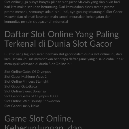
Slot online juga punya banyak pilihan slot gacor Maxwin yang siap bikin hari-
hari kita makin seru dan beruntung. Dari kemudahan akses sampe promo-
promo menarik, semuanya ada di sini. Jadi, ayo gabung sekarang di Slot Gacor
Maxwin dan nikmati keseruan main sambil merasakan kehangatan dari
komunitas pemain slot gacor di Indonesia!
Daftar Slot Online Yang Paling
Terkenal di Dunia Slot Gacor
Buat lo yang lagi cari saran bermain slot gacor dalam dunia slot online ini, dari
kami secara khusus memberikan beberapa daftar game yang bisa lo coba untuk
memupuk kekayaan di dunia Slot Online ini :
Slot Online Gates Of Olympus
Slot Gacor Mahjong Ways 2
Slot Online Princess Starlight
Slot Gacor Gatotkaca
Slot Online Sweet Bonanza
Slot Gacor Gates of Olympus 1000
Slot Online Wild Bounty Showdown
Slot Gacor Lucky Neko
Game Slot Online,
Keberuntungan, dan