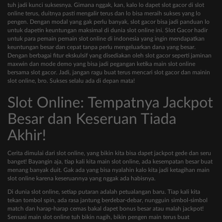
tuh jadi kunci suksesnya. Gimana nggak, kan, kalo lo dapet slot gacor di slot
online terus, duitnya pasti mengalir terus dan lo bisa meraih sukses yang lo
pengen. Dengan modal yang gak perlu banyak, slot gacor bisa jadi panduan lo
untuk dapetin keuntungan maksimal di dunia slot online ini. Slot Gacor hadir
untuk para pemain pemain slot online di indonesia yang ingin mendapatkan
keuntungan besar dan cepat tanpa perlu mengeluarkan dana yang besar.
Dengan berbagai fitur ekskulsif yang disediakan oleh slot gacor seperti jaminan
maxwin dan mode demo yang bisa jadi pegangan ketika main slot online
bersama slot gacor. Jadi, jangan ragu buat terus mencari slot gacor dan mainin
slot online, bro. Sukses selalu ada di depan mata!
Slot Online: Tempatnya Jackpot
Besar dan Keseruan Tiada
Akhir!
Cerita dimulai dari slot online, yang bikin kita bisa dapet jackpot gede dan seru
banget! Bayangin aja, tiap kali kita main slot online, ada kesempatan besar buat
menang banyak duit. Gak ada yang bisa nyalahin kalo kita jadi ketagihan main
slot online karena keseruannya yang nggak ada habisnya.
Di dunia slot online, setiap putaran adalah petualangan baru. Tiap kali kita
tekan tombol spin, ada rasa jantung berdebar-debar, nungguin simbol-simbol
match dan harap-harap cemas bakal dapet bonus besar atau malah jackpot!
Sensasi main slot online tuh bikin nagih, bikin pengen main terus buat