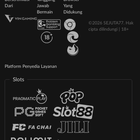
Dari
Jawab
Yang
Bermain
Didukung
©2026 SEJUTA77. Hak
cipta dilindungi | 18+
Platform Penyedia Layanan
Slots