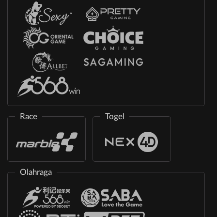
Race
Togel
Olahraga