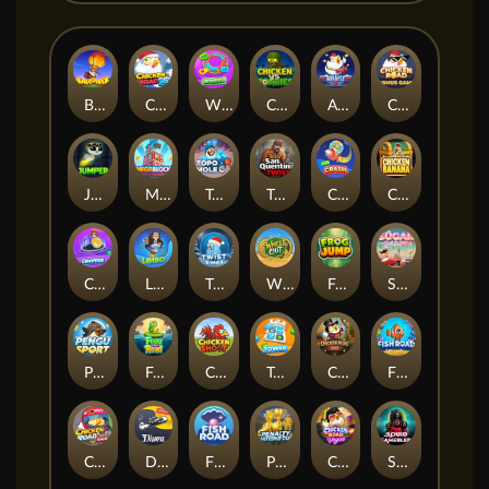
BalloniX
Chicken Road Ice
Wheel
Chicken vs Zombies
AVIA FLY 2
Chicken Road Bonus
Jumper
MegaBlock
Topo Mole
Twist San Quentin
Crash
Chicken Banana
Cryptos
Limbo
Twist X-mas
Wheel Out
Frog Jump
SugarDaddy
Pengu Sport
Frog Road
Chicken Shoot
Tower
Chicken Road Gold
Fish Road
Chicken Road Race
Diver
Fish Boom
Penalty Nations Cup
Chicken Road Vegas
Squid Gamebler