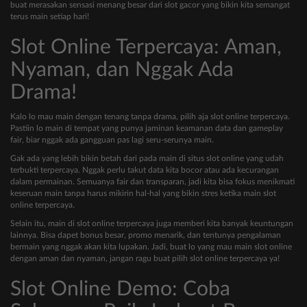
buat merasakan sensasi menang besar dari slot gacor yang bikin kita semangat
terus main setiap hari!
Slot Online Terpercaya: Aman,
Nyaman, dan Nggak Ada
Drama!
Kalo lo mau main dengan tenang tanpa drama, pilih aja slot online terpercaya.
Pastiin lo main di tempat yang punya jaminan keamanan data dan gameplay
fair, biar nggak ada gangguan pas lagi seru-serunya main.
Gak ada yang lebih bikin betah dari pada main di situs slot online yang udah
terbukti terpercaya. Nggak perlu takut data kita bocor atau ada kecurangan
dalam permainan. Semuanya fair dan transparan, jadi kita bisa fokus menikmati
keseruan main tanpa harus mikirin hal-hal yang bikin stres ketika main slot
online terpercaya.
Selain itu, main di slot online terpercaya juga memberi kita banyak keuntungan
lainnya. Bisa dapet bonus besar, promo menarik, dan tentunya pengalaman
bermain yang nggak akan kita lupakan. Jadi, buat lo yang mau main slot online
dengan aman dan nyaman, jangan ragu buat pilih slot online terpercaya ya!
Slot Online Demo: Coba