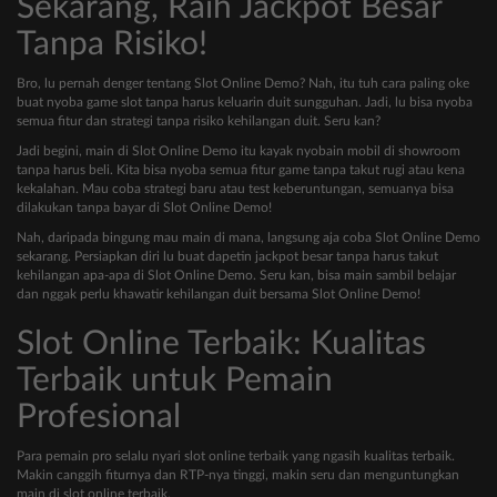
Sekarang, Raih Jackpot Besar
Tanpa Risiko!
Bro, lu pernah denger tentang Slot Online Demo? Nah, itu tuh cara paling oke
buat nyoba game slot tanpa harus keluarin duit sungguhan. Jadi, lu bisa nyoba
semua fitur dan strategi tanpa risiko kehilangan duit. Seru kan?
Jadi begini, main di Slot Online Demo itu kayak nyobain mobil di showroom
tanpa harus beli. Kita bisa nyoba semua fitur game tanpa takut rugi atau kena
kekalahan. Mau coba strategi baru atau test keberuntungan, semuanya bisa
dilakukan tanpa bayar di Slot Online Demo!
Nah, daripada bingung mau main di mana, langsung aja coba Slot Online Demo
sekarang. Persiapkan diri lu buat dapetin jackpot besar tanpa harus takut
kehilangan apa-apa di Slot Online Demo. Seru kan, bisa main sambil belajar
dan nggak perlu khawatir kehilangan duit bersama Slot Online Demo!
Slot Online Terbaik: Kualitas
Terbaik untuk Pemain
Profesional
Para pemain pro selalu nyari slot online terbaik yang ngasih kualitas terbaik.
Makin canggih fiturnya dan RTP-nya tinggi, makin seru dan menguntungkan
main di slot online terbaik.