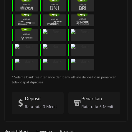
* Selama bank maintenance dan bank offline deposit dan penarikan
tidak dapat diproses
Deposit
Penarikan
Rata-rata 3 Menit
Rata-rata 5 Menit
Bersertifikasi
Tanggung
Browser