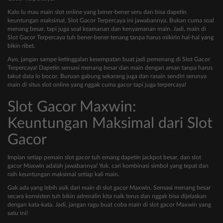
Kalo lu mau main slot online yang bener-bener seru dan bisa dapetin
keuntungan maksimal, Slot Gacor Terpercaya ini jawabannya. Bukan cuma soal
menang besar, tapi juga soal keamanan dan kenyamanan main. Jadi, main di
Slot Gacor Terpercaya tuh bener-bener tenang tanpa harus mikirin hal-hal yang
bikin ribet.
Ayo, jangan sampe ketinggalan kesempatan buat jadi pemenang di Slot Gacor
Terpercaya! Dapetin sensasi menang besar dan main dengan aman tanpa harus
takut data lo bocor. Buruan gabung sekarang juga dan rasain sendiri serunya
main di situs slot online yang nggak cuma gacor tapi juga terpercaya!
Slot Gacor Maxwin:
Keuntungan Maksimal dari Slot
Gacor
Impian setiap pemain slot gacor tuh emang dapetin jackpot besar, dan slot
gacor Maxwin adalah jawabannya! Yuk, cari kombinasi simbol yang tepat dan
raih keuntungan maksimal setiap kali main.
Gak ada yang lebih asik dari main di slot gacor Maxwin. Sensasi menang besar
secara konsisten tuh bikin adrenalin kita naik terus dan nggak bisa dijelaskan
dengan kata-kata. Jadi, jangan ragu buat coba main di slot gacor Maxwin yang
satu ini!