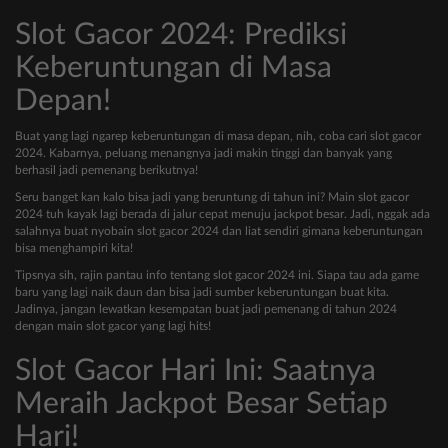
Slot Gacor 2024: Prediksi
Keberuntungan di Masa
Depan!
Buat yang lagi ngarep keberuntungan di masa depan, nih, coba cari slot gacor
2024. Kabarnya, peluang menangnya jadi makin tinggi dan banyak yang
berhasil jadi pemenang berikutnya!
Seru banget kan kalo bisa jadi yang beruntung di tahun ini? Main slot gacor
2024 tuh kayak lagi berada di jalur cepat menuju jackpot besar. Jadi, nggak ada
salahnya buat nyobain slot gacor 2024 dan liat sendiri gimana keberuntungan
bisa menghampiri kita!
Tipsnya sih, rajin pantau info tentang slot gacor 2024 ini. Siapa tau ada game
baru yang lagi naik daun dan bisa jadi sumber keberuntungan buat kita.
Jadinya, jangan lewatkan kesempatan buat jadi pemenang di tahun 2024
dengan main slot gacor yang lagi hits!
Slot Gacor Hari Ini: Saatnya
Meraih Jackpot Besar Setiap
Hari!