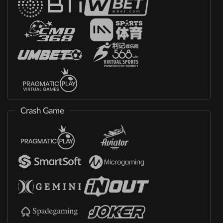
Crash Game