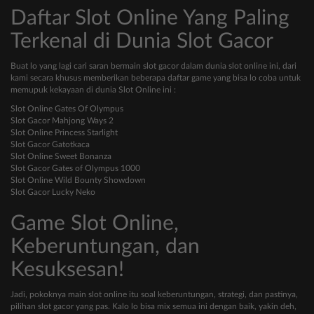
Daftar Slot Online Yang Paling
Terkenal di Dunia Slot Gacor
Buat lo yang lagi cari saran bermain slot gacor dalam dunia slot online ini, dari
kami secara khusus memberikan beberapa daftar game yang bisa lo coba untuk
memupuk kekayaan di dunia Slot Online ini :
Slot Online Gates Of Olympus
Slot Gacor Mahjong Ways 2
Slot Online Princess Starlight
Slot Gacor Gatotkaca
Slot Online Sweet Bonanza
Slot Gacor Gates of Olympus 1000
Slot Online Wild Bounty Showdown
Slot Gacor Lucky Neko
Game Slot Online,
Keberuntungan, dan
Kesuksesan!
Jadi, pokoknya main slot online itu soal keberuntungan, strategi, dan pastinya,
pilihan slot gacor yang pas. Kalo lo bisa mix semua ini dengan baik, yakin deh,