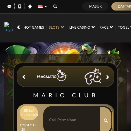
MASUK
DAFTA
IDR
12,739,038,
HOT GAMES
SLOTS
LIVE CASINO
RACE
TOGEL
MARIO CLUB
SEMUA
PERMAINAN
TOP
SLOTS
20