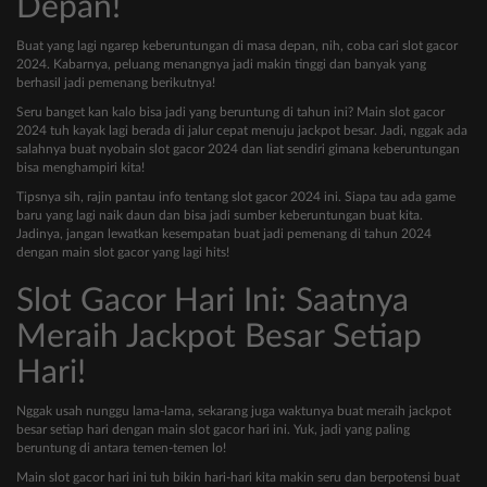
Depan!
Buat yang lagi ngarep keberuntungan di masa depan, nih, coba cari slot gacor
2024. Kabarnya, peluang menangnya jadi makin tinggi dan banyak yang
berhasil jadi pemenang berikutnya!
Seru banget kan kalo bisa jadi yang beruntung di tahun ini? Main slot gacor
2024 tuh kayak lagi berada di jalur cepat menuju jackpot besar. Jadi, nggak ada
salahnya buat nyobain slot gacor 2024 dan liat sendiri gimana keberuntungan
bisa menghampiri kita!
Tipsnya sih, rajin pantau info tentang slot gacor 2024 ini. Siapa tau ada game
baru yang lagi naik daun dan bisa jadi sumber keberuntungan buat kita.
Jadinya, jangan lewatkan kesempatan buat jadi pemenang di tahun 2024
dengan main slot gacor yang lagi hits!
Slot Gacor Hari Ini: Saatnya
Meraih Jackpot Besar Setiap
Hari!
Nggak usah nunggu lama-lama, sekarang juga waktunya buat meraih jackpot
besar setiap hari dengan main slot gacor hari ini. Yuk, jadi yang paling
beruntung di antara temen-temen lo!
Main slot gacor hari ini tuh bikin hari-hari kita makin seru dan berpotensi buat