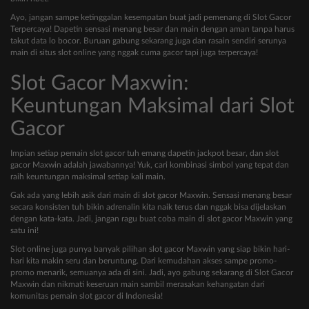
Ayo, jangan sampe ketinggalan kesempatan buat jadi pemenang di Slot Gacor
Terpercaya! Dapetin sensasi menang besar dan main dengan aman tanpa harus
takut data lo bocor. Buruan gabung sekarang juga dan rasain sendiri serunya
main di situs slot online yang nggak cuma gacor tapi juga terpercaya!
Slot Gacor Maxwin:
Keuntungan Maksimal dari Slot
Gacor
Impian setiap pemain slot gacor tuh emang dapetin jackpot besar, dan slot
gacor Maxwin adalah jawabannya! Yuk, cari kombinasi simbol yang tepat dan
raih keuntungan maksimal setiap kali main.
Gak ada yang lebih asik dari main di slot gacor Maxwin. Sensasi menang besar
secara konsisten tuh bikin adrenalin kita naik terus dan nggak bisa dijelaskan
dengan kata-kata. Jadi, jangan ragu buat coba main di slot gacor Maxwin yang
satu ini!
Slot online juga punya banyak pilihan slot gacor Maxwin yang siap bikin hari-
hari kita makin seru dan beruntung. Dari kemudahan akses sampe promo-
promo menarik, semuanya ada di sini. Jadi, ayo gabung sekarang di Slot Gacor
Maxwin dan nikmati keseruan main sambil merasakan kehangatan dari
komunitas pemain slot gacor di Indonesia!