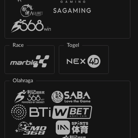
Race
Togel
Olahraga