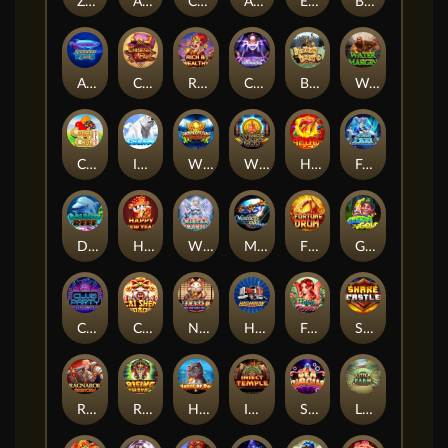
ZHAO CAI TONG ZHI
ARCHER
CUTE TIGER
Alice Wonderland
Excalibur Legend
BOBA BOBA
AROWANAS LUCK
Chinese Fair
RICH AND WEALTHY
Celestial Goddess
BONUS BEAR
WATER MARGIN
CANDY CRUSH
ICELAND
WORLD CUP FRENZY
Wings of God
HELL HOT 100
Frozen Joker
DOLPHIN REEF
HAPPY NEW YEAR
Winter Magic
Magic Wheel
FORTUNE DRUM
GREEN GOLD
Club Party
Cai Shen Do
Neko The Fortune Cat
HIGHWAY KING
Fairy of Riches
Snake Castle
RAGNAROK FIRE STORM
Rising Maya
House of Dog
Insect Temple
Sea Circus
Little Farm