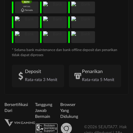
* Selama bank maintenance dan bank offline deposit dan penarikan
tidak dapat diproses
Deposit
Penarikan
Rata-rata 3 Menit
Rata-rata 5 Menit
Bersertifikasi
Tanggung
Browser
Dari
Jawab
Yang
Bermain
Didukung
©2026 SEJUTA77. Hak