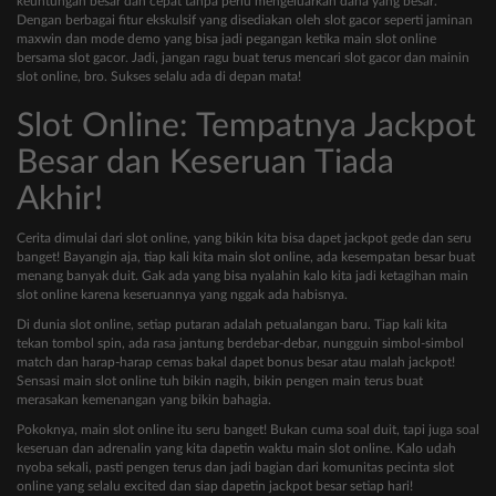
keuntungan besar dan cepat tanpa perlu mengeluarkan dana yang besar.
Dengan berbagai fitur ekskulsif yang disediakan oleh slot gacor seperti jaminan
maxwin dan mode demo yang bisa jadi pegangan ketika main slot online
bersama slot gacor. Jadi, jangan ragu buat terus mencari slot gacor dan mainin
slot online, bro. Sukses selalu ada di depan mata!
Slot Online: Tempatnya Jackpot
Besar dan Keseruan Tiada
Akhir!
Cerita dimulai dari slot online, yang bikin kita bisa dapet jackpot gede dan seru
banget! Bayangin aja, tiap kali kita main slot online, ada kesempatan besar buat
menang banyak duit. Gak ada yang bisa nyalahin kalo kita jadi ketagihan main
slot online karena keseruannya yang nggak ada habisnya.
Di dunia slot online, setiap putaran adalah petualangan baru. Tiap kali kita
tekan tombol spin, ada rasa jantung berdebar-debar, nungguin simbol-simbol
match dan harap-harap cemas bakal dapet bonus besar atau malah jackpot!
Sensasi main slot online tuh bikin nagih, bikin pengen main terus buat
merasakan kemenangan yang bikin bahagia.
Pokoknya, main slot online itu seru banget! Bukan cuma soal duit, tapi juga soal
keseruan dan adrenalin yang kita dapetin waktu main slot online. Kalo udah
nyoba sekali, pasti pengen terus dan jadi bagian dari komunitas pecinta slot
online yang selalu excited dan siap dapetin jackpot besar setiap hari!