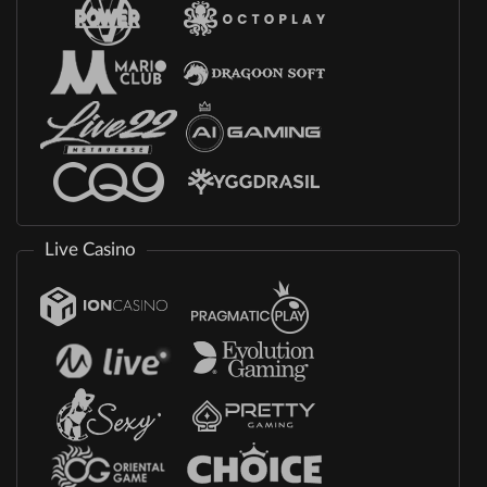
Live Casino