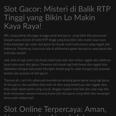
Slot Gacor: Misteri di Balik RTP
Tinggi yang Bikin Lo Makin
Kaya Raya!
Nih, yang paling ditunggu-tunggu pasti slot gacor, yang bikin kita penasaran
banget sama misteri di balik RTP tinggi yang bisa bikin kita makin kaya raya.
Coba bayangin aja, main slot gacor itu kayak nyari harta karun yang nggak ada
habisnya. Pokoknya, kuncinya ada di pilihannya game slot gacor yang tepat dan
hoki kita sendiri!
Jadi, kalo lo lagi nyari cara buat cepet kaya dari slot online, nggak ada salahnya
buat coba main slot gacor. Rasanya tuh kayak lagi hoki besar dan nggak bisa
dijelaskan dengan kata-kata! Mungkin besok pagi lo udah bangun jadi jutawan
berkat satu putaran di slot gacor.
Tipsnya sih, cari info sebanyak-banyaknya tentang game-game yang lagi gacor
di slot gacor, dan pastikan kita main di situs yang terpercaya dan nggak nipu.
Kalo udah dapet game yang cocok, tinggal nyalain hoki kita dan siap-siap deh
buat merasakan sensasi menang besar dari slot gacor yang bikin kita semangat
terus main setiap hari!
Slot Online Terpercaya: Aman,