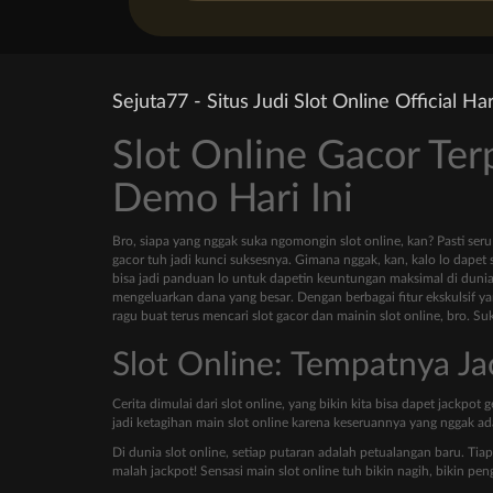
Sejuta77 - Situs Judi Slot Online Official Ha
Slot Online Gacor Ter
Demo Hari Ini
Bro, siapa yang nggak suka ngomongin slot online, kan? Pasti seru
gacor tuh jadi kunci suksesnya. Gimana nggak, kan, kalo lo dapet s
bisa jadi panduan lo untuk dapetin keuntungan maksimal di dunia 
mengeluarkan dana yang besar. Dengan berbagai fitur ekskulsif ya
ragu buat terus mencari slot gacor dan mainin slot online, bro. Su
Slot Online: Tempatnya Ja
Cerita dimulai dari slot online, yang bikin kita bisa dapet jackpo
jadi ketagihan main slot online karena keseruannya yang nggak ad
Di dunia slot online, setiap putaran adalah petualangan baru. Ti
malah jackpot! Sensasi main slot online tuh bikin nagih, bikin p