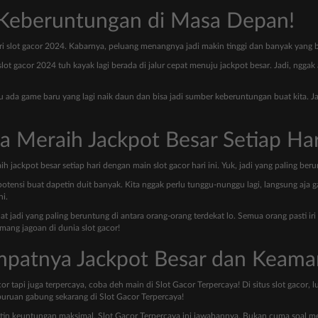
i Keberuntungan di Masa Depan!
ri slot gacor 2024. Kabarnya, peluang menangnya jadi makin tinggi dan banyak yang b
slot gacor 2024 tuh kayak lagi berada di jalur cepat menuju jackpot besar. Jadi, nggak
a tau ada game baru yang lagi naik daun dan bisa jadi sumber keberuntungan buat kita.
ya Meraih Jackpot Besar Setiap Har
jackpot besar setiap hari dengan main slot gacor hari ini. Yuk, jadi yang paling ber
erpotensi buat dapetin duit banyak. Kita nggak perlu tunggu-nunggu lagi, langsung aja g
ni.
uat jadi yang paling beruntung di antara orang-orang terdekat lo. Semua orang pasti 
 emang jagoan di dunia slot gacor!
empatnya Jackpot Besar dan Keama
cor tapi juga terpercaya, coba deh main di Slot Gacor Terpercaya! Di situs slot gacor
 buruan gabung sekarang di Slot Gacor Terpercaya!
petin keuntungan maksimal, Slot Gacor Terpercaya ini jawabannya. Bukan cuma soal m