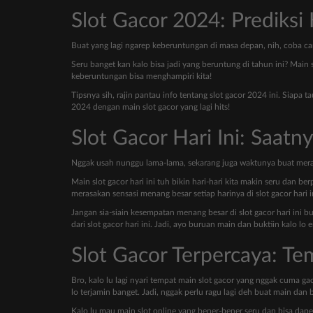
Slot Gacor 2024: Prediks
Buat yang lagi ngarep keberuntungan di masa depan, nih, coba ca
Seru banget kan kalo bisa jadi yang beruntung di tahun ini? Main 
keberuntungan bisa menghampiri kita!
Tipsnya sih, rajin pantau info tentang slot gacor 2024 ini. Siap
2024 dengan main slot gacor yang lagi hits!
Slot Gacor Hari Ini: Saatn
Nggak usah nunggu lama-lama, sekarang juga waktunya buat meraih 
Main slot gacor hari ini tuh bikin hari-hari kita makin seru dan b
merasakan sensasi menang besar setiap harinya di slot gacor hari i
Jangan sia-siain kesempatan menang besar di slot gacor hari ini b
dari slot gacor hari ini. Jadi, ayo buruan main dan buktiin kalo lo
Slot Gacor Terpercaya: T
Bro, kalo lu lagi nyari tempat main slot gacor yang nggak cuma ga
lo terjamin banget. Jadi, nggak perlu ragu lagi deh buat main dan
Kalo lu mau main slot online yang bener-bener seru dan bisa da