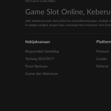
Slot Gacor Lucky Neko
Game Slot Online, Keberu
Jadi, pokoknya main slot online itu soal keberuntungan, strategi,
lo sangka-sangka! Jangan lupa, semangat terus mainnya, bro! Sukse
Kebijaksanaan
Platfor
Responsible Gambling
Promosi
Tentang SEJUTA77
Loyalty
Pusat Bantuan
Referral
Syarat dan Ketentuan