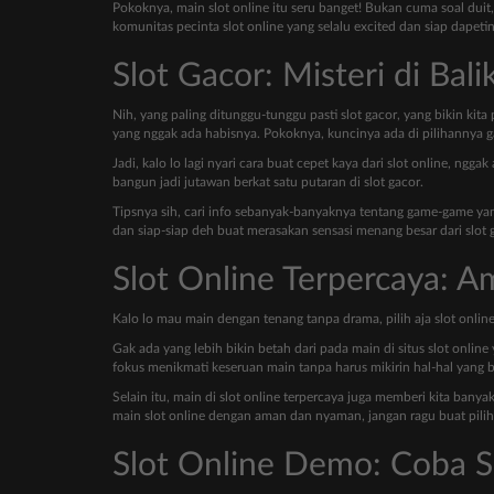
Pokoknya, main slot online itu seru banget! Bukan cuma soal duit, 
komunitas pecinta slot online yang selalu excited dan siap dapetin 
Slot Gacor: Misteri di Bal
Nih, yang paling ditunggu-tunggu pasti slot gacor, yang bikin kita
yang nggak ada habisnya. Pokoknya, kuncinya ada di pilihannya ga
Jadi, kalo lo lagi nyari cara buat cepet kaya dari slot online, ng
bangun jadi jutawan berkat satu putaran di slot gacor.
Tipsnya sih, cari info sebanyak-banyaknya tentang game-game yang 
dan siap-siap deh buat merasakan sensasi menang besar dari slot g
Slot Online Terpercaya: 
Kalo lo mau main dengan tenang tanpa drama, pilih aja slot onlin
Gak ada yang lebih bikin betah dari pada main di situs slot onlin
fokus menikmati keseruan main tanpa harus mikirin hal-hal yang bik
Selain itu, main di slot online terpercaya juga memberi kita ban
main slot online dengan aman dan nyaman, jangan ragu buat pilih 
Slot Online Demo: Coba Se