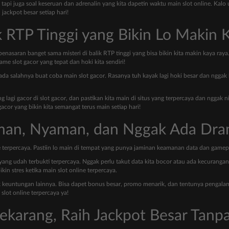
tapi juga soal keseruan dan adrenalin yang kita dapetin waktu main slot online. Kalo 
jackpot besar setiap hari!
ik RTP Tinggi yang Bikin Lo Makin 
 penasaran banget sama misteri di balik RTP tinggi yang bisa bikin kita makin kaya raya
me slot gacor yang tepat dan hoki kita sendiri!
gak ada salahnya buat coba main slot gacor. Rasanya tuh kayak lagi hoki besar dan ngga
lagi gacor di slot gacor, dan pastikan kita main di situs yang terpercaya dan nggak n
acor yang bikin kita semangat terus main setiap hari!
Aman, Nyaman, dan Nggak Ada Dra
e terpercaya. Pastiin lo main di tempat yang punya jaminan keamanan data dan gamepla
e yang udah terbukti terpercaya. Nggak perlu takut data kita bocor atau ada kecuranga
in stres ketika main slot online terpercaya.
yak keuntungan lainnya. Bisa dapet bonus besar, promo menarik, dan tentunya pengala
slot online terpercaya ya!
karang, Raih Jackpot Besar Tanpa