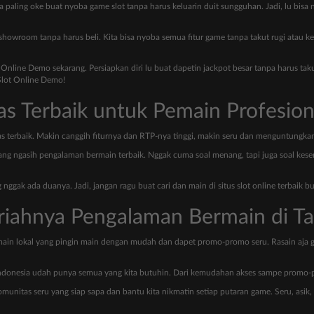
 paling oke buat nyoba game slot tanpa harus keluarin duit sungguhan. Jadi, lu bisa n
 showroom tanpa harus beli. Kita bisa nyoba semua fitur game tanpa takut rugi atau k
Online Demo sekarang. Persiapkan diri lu buat dapetin jackpot besar tanpa harus tak
 Slot Online Demo!
tas Terbaik untuk Pemain Profesion
itas terbaik. Makin canggih fiturnya dan RTP-nya tinggi, makin seru dan menguntungkan 
e yang ngasih pengalaman bermain terbaik. Nggak cuma soal menang, tapi juga soal kes
g nggak ada duanya. Jadi, jangan ragu buat cari dan main di situs slot online terbaik
eriahnya Pengalaman Bermain di Ta
 pemain lokal yang pingin main dengan mudah dan dapet promo-promo seru. Rasain aja
ne Indonesia udah punya semua yang kita butuhin. Dari kemudahan akses sampe promo-
unitas seru yang siap sapa dan bantu kita nikmatin setiap putaran game. Seru, asik, 