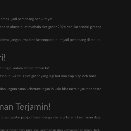
erhasil jadi pemenang berikutnya!
 ada salahnya buat nyobain slot gacor 2024 dan liat sendiri gimana
 Jadinya, jangan lewatkan kesempatan buat jadi pemenang di tahun
i!
untung di antara temen-temen lo!
aspol buka situs slot gacor yang lagi hot dan siap-siap deh buat
iri dan kagum sama keberuntungan lo kalo bisa meraih jackpot besar
nan Terjamin!
, lu bisa dapetin jackpot besar dengan tenang karena keamanan data
enang besar, tapi juga soal keamanan dan kenyamanan main. Jadi,